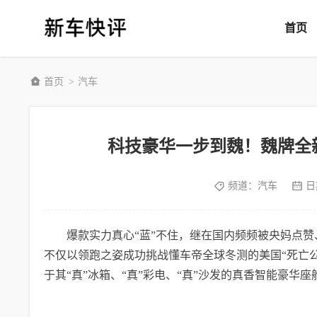
首页
首页
汽车
>
科技豪华一步到魏！魏牌全
频道：
汽车
日
爆款实力真心“蓝”不住，继在国内频频被央妈点赞
不仅以领跑之姿成功挑战懂车帝全球冬测的美国“死亡公路
于其“真”冰箱、“真”彩电、“真”沙发的真香智能豪华