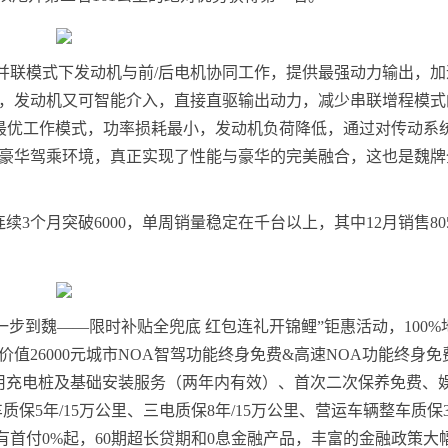
在并联模式下发动机与前/后电机协同工作，提供最强动力输出，
，发动机又可智能介入，直接直驱输出动力，减少串联增程模式
配最优工作模式，功率损耗最小，发动机负荷降低，通过对传动系
豪华驾乘环境，真正实现了性能与豪华的完美融合，这也是魏牌
3个月突破6000，单周销量稳定在千台以上，其中12月销售80
一步到魏——限时补贴全兜底 红包连礼开锦鲤”钜惠活动，100%
、价值26000元城市NOA智驾功能终身免费&高速NOA功能终身
用充电桩及基础安装服务（两年内有效）、首次二次保养免费、娱
保5年/15万公里、三电质保8年/15万公里、营运车辆整车质保3年
有首付0%起，60期超长贷期和0息金融产品，丰富的金融政策大