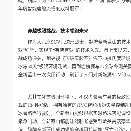
晓，魏牌全新蓝山Coffee OS 3还凭借“丝滑”体验实力
年度智能座舱流畅度双料冠军！
穿越极限挑战，技术领跑未来
作为大六座SUV六边形战士，魏牌全新蓝山的技
驾”壁垒，实现了“有智有驾”的技术领先。自上市以
战成功通关，到央视《顶级实验室》零下30摄氏度环境中
冰冻50天”极限环境测试，再到霸榜懂车帝全球冬测美国
全新蓝山一次次用行动，刷新了人们对新能源SUV的认
尤其在冰雪极限环境下，不仅考验着车身的极致性
载的Hi4性能版，拥有独有的iTVC智能扭矩矢量控
冰雪路面行驶时，全新蓝山能够根据实时路况智能调整
紧急制动，全新蓝山都能让驾驶者感受到媲美高端豪华
统，魏牌全新蓝山成功领航穿越阿拉斯加“死亡公路”，