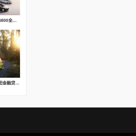
助力车企造好车：尊界S800全系搭载华为智擎，持续领跑超豪华轿车市场
油电全系覆盖，多元丰田金融贷款、融资租赁方案助力车市回暖