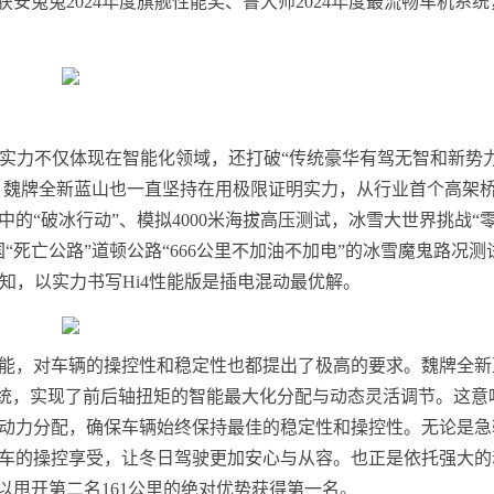
荣获安兔兔2024年度旗舰性能奖、鲁大师2024年度最流畅车机系统，是
术实力不仅体现在智能化领域，还打破“传统豪华有驾无智和新势
来，魏牌全新蓝山也一直坚持在用极限证明实力，从行业首个高架
的“破冰行动”、模拟4000米海拔高压测试，冰雪大世界挑战“零
“死亡公路”道顿公路“666公里不加油不加电”的冰雪魔鬼路况测
知，以实力书写Hi4性能版是插电混动最优解。
能，对车辆的操控性和稳定性也都提出了极高的要求。魏牌全新
制系统，实现了前后轴扭矩的智能最大化分配与动态灵活调节。这意
动力分配，确保车辆始终保持最佳的稳定性和操控性。无论是急
车的操控享受，让冬日驾驶更加安心与从容。也正是依托强大的
以甩开第二名161公里的绝对优势获得第一名。