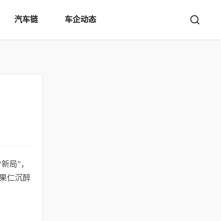
汽车链
车企动态
新局”，
歪果仁沉醉