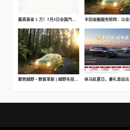
最高直省 1 万！7月3日全国汽车首购补贴落地，50 亿资金池先到先得
聚势越野・数智革新 | 越野车技术与产业创新大会5月15日襄阳启幕