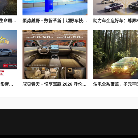
丰田金融服务矩阵：以全生命周期生态绘就汽车消费多元化新蓝图
聚势越野・数智革新｜越野车技术与产业创新大会在襄阳圆满落幕
纵马赴夏日，豪礼皆自达 影帝梁家辉实力背书EZ-60马年版上市 EZ-6超级置换季开启
驭见春天・悦享驾趣 2026 呼伦贝尔大型春季车展