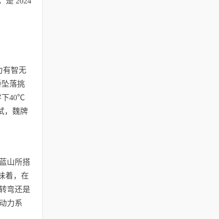
 2024
力有智无
桥坠落挑
下40℃
试，魏牌
蓝山所搭
味着，在
转弯还是
动力系