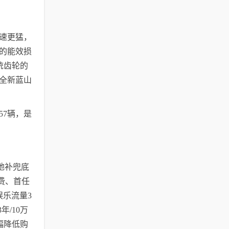
加速更猛，
的能效损
统齿轮的
全新蓝山
57辆，是
地补兜底
免费、首任
乐流量3
/10万
幅降低购