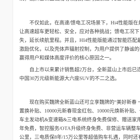
不仅如此，在高速/馈电工况场景下，Hi4性能版
让高速超车更轻松、安全，应对各种挑战；馈电工况下
失，延长续航里程。并且，HI4性能版能通过智能匹
激励优化，以及壳体声辐射控制，为用户提供了静谧的
赢得用户和媒体高度评价的核心原因之一。
自上市以来累计销售超2万台，全新蓝山上市后已连续
中国30万元级新能源大六座SUV的不二之选。
现在购买魏牌全新蓝山还可立享魏牌的“美好新春 
置换补贴、10000元新春现金红包、10000元焕新补贴
车主发动机&变速箱&三电系统终身免费保修、赠送家
年免费，智控服务/OTA升级终身免费、非营运车辆整车质
公里，三电质保8年/15万公里等超值购车礼遇，同时还