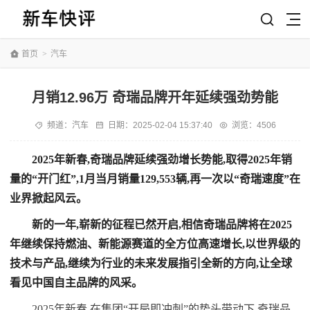
首页
>
汽车
月销12.96万 奇瑞品牌开年延续强劲势能
频道：
汽车
日期：
2025-02-04 15:37:40
浏览：4506
2025年新春,奇瑞品牌延续强劲增长势能,取得2025年销
量的“开门红”,1月当月销量
129,553
辆,再一次以“奇瑞速度”在
业界掀起风云。
新的一年,崭新的征程已然开启
,相信奇瑞品牌将在2025
年继续保持燃油、新能源赛道的全方位高速增长,以世界级的
技术与产品,继续为行业的未来发展指引全新的方向,让全球
看见中国自主品牌的风采。
2025年新春,在集团“开局即冲刺”的势头带动下,奇瑞品