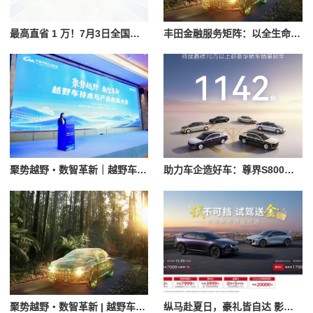
最高直省 1 万！7月3日全国汽车首购补贴落地，50 亿资金池先到先得
丰田金融服务矩阵：以全生命周期生态绘就汽车消费多元化新蓝图
聚势越野・数智革新｜越野车技术与产业创新大会在襄阳圆满落幕
助力车企造好车：尊界S800全系搭载华为智擎，持续领跑超豪华轿车市场
聚势越野・数智革新 | 越野车技术与产业创新大会5月15日襄阳启幕
纵马赴夏日，豪礼皆自达 影帝梁家辉实力背书EZ-60马年版上市 EZ-6超级置换季开启