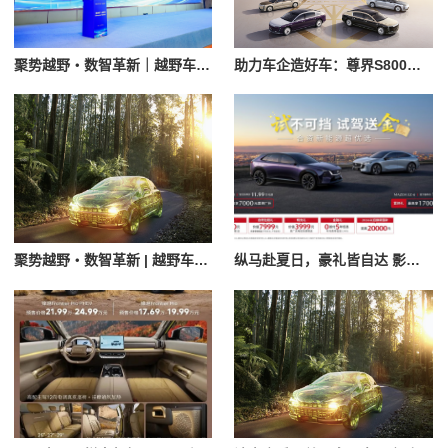
聚势越野・数智革新｜越野车技术与产业创新大会在襄阳圆满落幕
助力车企造好车：尊界S800全系搭载华为智擎，持续领跑超豪华轿车市场
聚势越野・数智革新 | 越野车技术与产业创新大会5月15日襄阳启幕
纵马赴夏日，豪礼皆自达 影帝梁家辉实力背书EZ-60马年版上市 EZ-6超级置换季开启