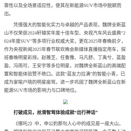
靠性以及全场景适应性，使其在新能源SUV市场中脱颖而
出。
凭借强大的智能化实力与卓越的产品表现，魏牌全新蓝
山不仅荣获2024轩辕奖年度十佳车型、央视汽车风云盛典“2
024年度SUV”等多项行业权威大奖，更在2025年春晚前夕，
作为央视新闻2025年春节联欢晚会新媒体直播指定用车，探
班春晚明星彩排。赵雅芝、任鲁豫、马凡舒、丁禹兮、蓝盈
盈、冯雨可、王安宇等多位明星，对魏牌全新蓝山的高端配
置和智能体验赞不绝口。这款“蓝友力拉满”的智能小青，已
成为家喻户晓的明星座驾，进一步巩固了魏牌全新蓝山在新
能源SUV市场的影响力与口碑地位。
打破成见，
丝滑智驾
体验
成就“出行神话”
《哪吒2》中，申公豹那句人心中的成见是一座大山，